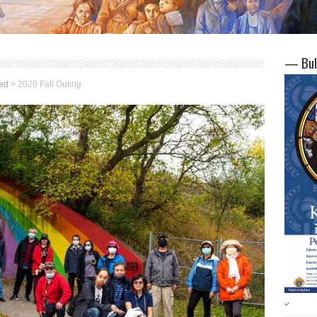
— Bul
ed
>
2020 Fall Outing