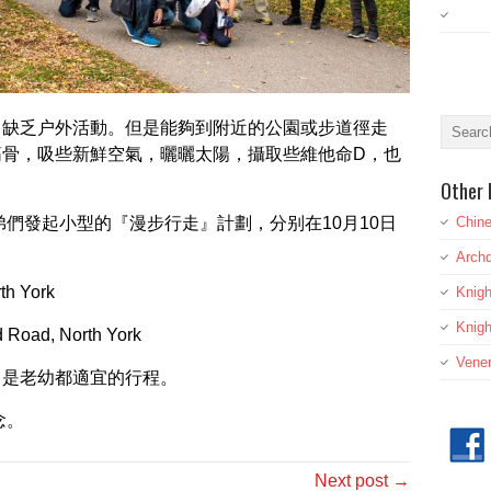
，缺乏户外活動。但是能夠到附近的公園或步道徑走
筋骨，吸些新鮮空氣，曬曬太陽，攝取些維他命D，也
Other 
弟們發起小型的『漫步行走』計劃，分别在10月10日
Chine
Archd
rth York
Knig
Knigh
d Road, North York
Vener
，是老幼都適宜的行程。
念。
Next post →