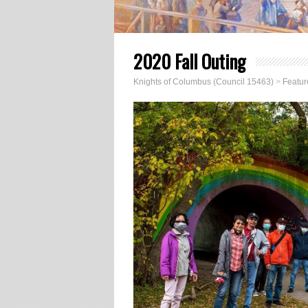
2020 Fall Outing
Knights of Columbus (Council 15463)
>
Featur