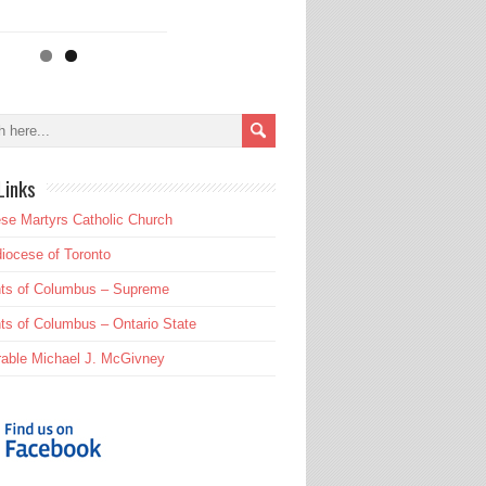
Links
se Martyrs Catholic Church
iocese of Toronto
hts of Columbus – Supreme
ts of Columbus – Ontario State
able Michael J. McGivney